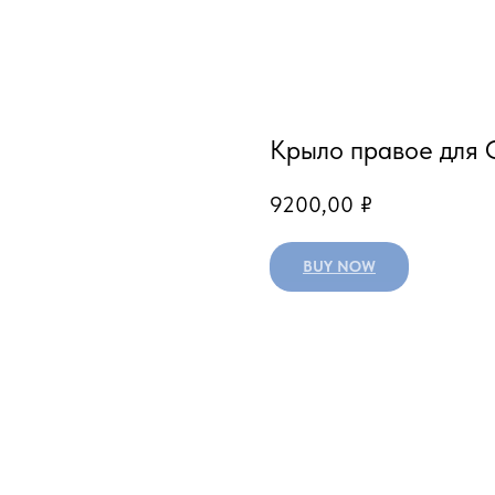
Крыло правое для C
9200,00
₽
BUY NOW